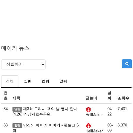
메이커 뉴스
전체
일반
컬럼
알림
번
날
호
제목
글쓴이
짜
조회수
84
제3회 구리시 책의 날 행사 안내
04-
7,431
알림
(4.26) in 장자호수공원
22
HellMaker
83
당신의 메이커 이야기 - 헬토크 6
03-
8,370
알림
회
09
HellMaker