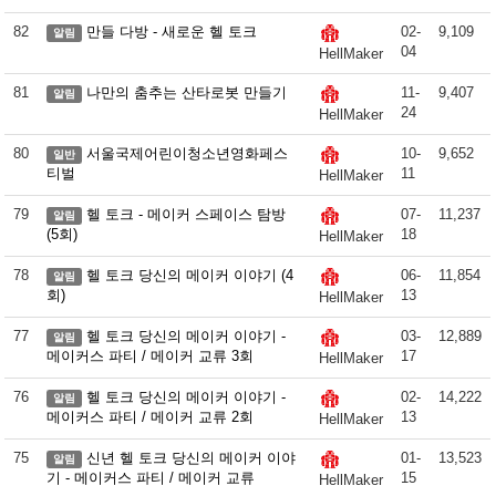
82
만들 다방 - 새로운 헬 토크
02-
9,109
알림
04
HellMaker
81
나만의 춤추는 산타로봇 만들기
11-
9,407
알림
24
HellMaker
80
서울국제어린이청소년영화페스
10-
9,652
일반
티벌
11
HellMaker
79
헬 토크 - 메이커 스페이스 탐방
07-
11,237
알림
(5회)
18
HellMaker
78
헬 토크 당신의 메이커 이야기 (4
06-
11,854
알림
회)
13
HellMaker
77
헬 토크 당신의 메이커 이야기 -
03-
12,889
알림
메이커스 파티 / 메이커 교류 3회
17
HellMaker
76
헬 토크 당신의 메이커 이야기 -
02-
14,222
알림
메이커스 파티 / 메이커 교류 2회
13
HellMaker
75
신년 헬 토크 당신의 메이커 이야
01-
13,523
알림
기 - 메이커스 파티 / 메이커 교류
15
HellMaker