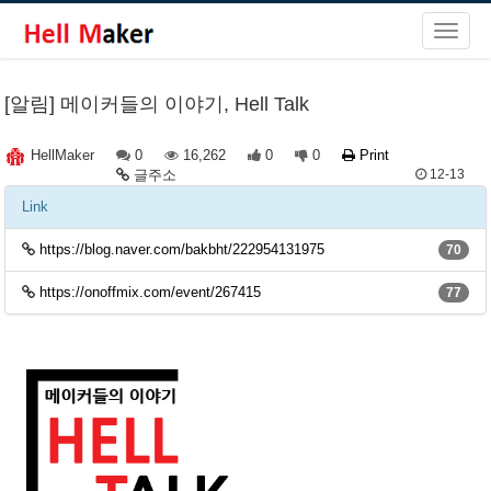
[알림] 메이커들의 이야기, Hell Talk
0
16,262
0
0
Print
HellMaker
글주소
12-13
Link
https://blog.naver.com/bakbht/222954131975
70
https://onoffmix.com/event/267415
77