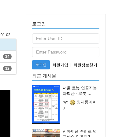
로그인
01-02
34
로그인
회원가입
|
회원정보찾기
32
최근 게시물
서울 로봇 인공지능
과학관 - 로봇 …
by:
양재동메이
커
전자제품 수리로 먹
고살수 있을까?