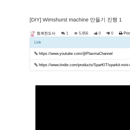
[DIY] Wimshurst machine 만들기 진행 1
1
5,856
0
0
Prin
청계천도사
Link
https://www.youtube.com/@PlasmaChannel
https://www.tindie.com/products/SparKIT/sparkit-mini-e