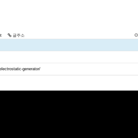
t
글주소
lectrostatic-generator/