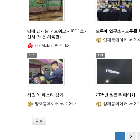
담배 냄새는 괴로워요 - 10/11호기
모두에 연구소 - 모두콘
설치 (부천 체육관)
양재동메이커
2,8
HellMaker
2,192
174
173
서초 AI 페스타 참가
2025년 헬로우 메이커
양재동메이커
2,269
양재동메이커
2,4
목록
1
2