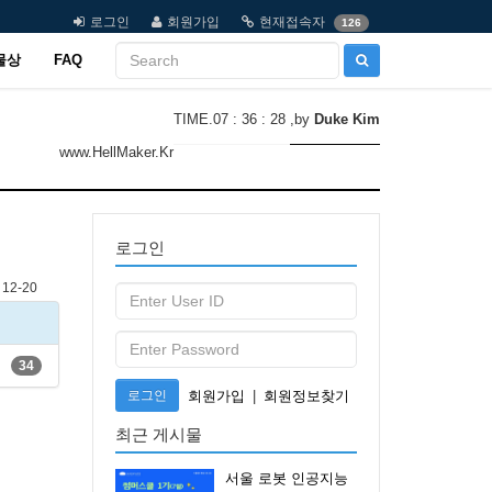
로그인
회원가입
현재접속자
126
물상
FAQ
TIME.07 : 36 : 28
,by
Duke Kim
www.HellMaker.Kr
로그인
12-20
34
로그인
회원가입
|
회원정보찾기
최근 게시물
서울 로봇 인공지능