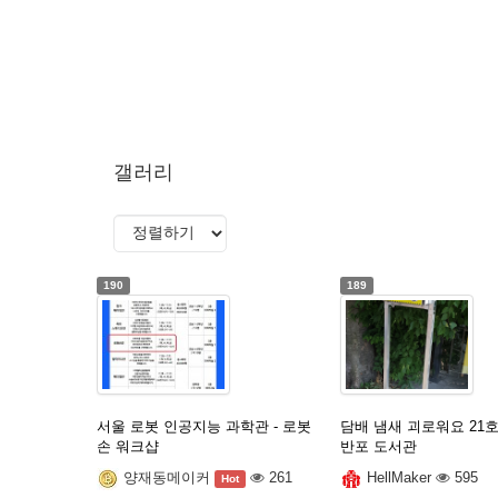
갤러리
190
189
서울 로봇 인공지능 과학관 - 로봇
담배 냄새 괴로워요 21호
손 워크샵
반포 도서관
양재동메이커
261
HellMaker
595
Hot