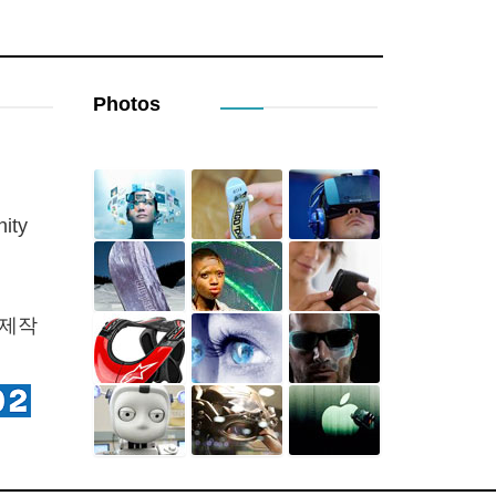
Photos
ity
 제작