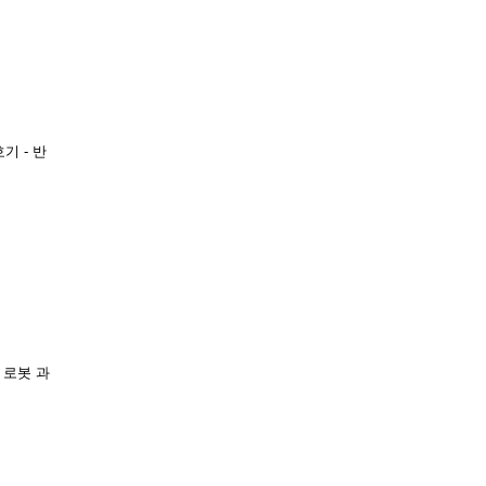
기 - 반
능 로봇 과