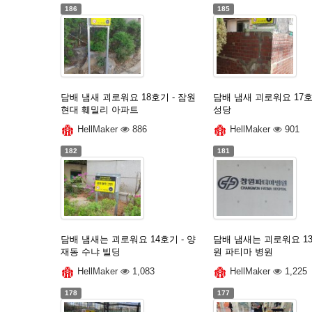
186
185
담배 냄새 괴로워요 18호기 - 잠원
담배 냄새 괴로워요 17호
현대 훼밀리 아파트
성당
HellMaker
886
HellMaker
901
182
181
담배 냄새는 괴로워요 14호기 - 양
담배 냄새는 괴로워요 13
재동 수냐 빌딩
원 파티마 병원
HellMaker
1,083
HellMaker
1,225
178
177