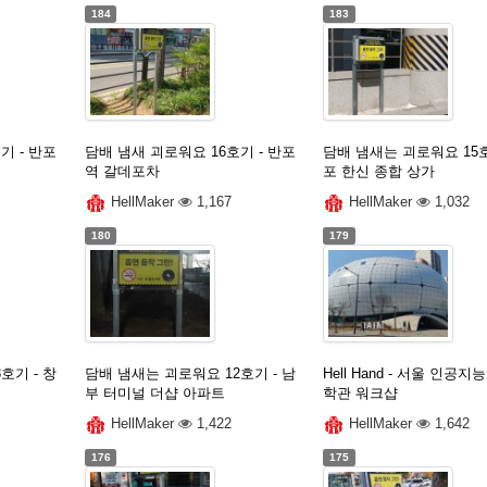
184
183
기 - 반포
담배 냄새 괴로워요 16호기 - 반포
담배 냄새는 괴로워요 15호
역 갈데포차
포 한신 종합 상가
HellMaker
1,167
HellMaker
1,032
180
179
호기 - 창
담배 냄새는 괴로워요 12호기 - 남
Hell Hand - 서울 인공지
부 터미널 더샵 아파트
학관 워크샵
HellMaker
1,422
HellMaker
1,642
176
175